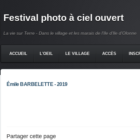
Festival photo à ciel ouvert
La vie sur Terre - Dans le village et les marais de l'Ile d'Ile d'Olonne
ACCUEIL
L'OEIL
LE VILLAGE
ACCÈS
INSC
Émile BARBELETTE - 2019
Partager cette page