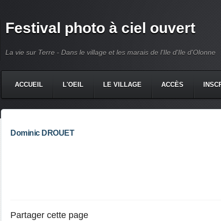
Festival photo à ciel ouvert
La vie sur Terre - Dans le village et les marais de l'Ile d'Ile d'Olonne
ACCUEIL
L'OEIL
LE VILLAGE
ACCÈS
INSC
Dominic DROUET
Partager cette page